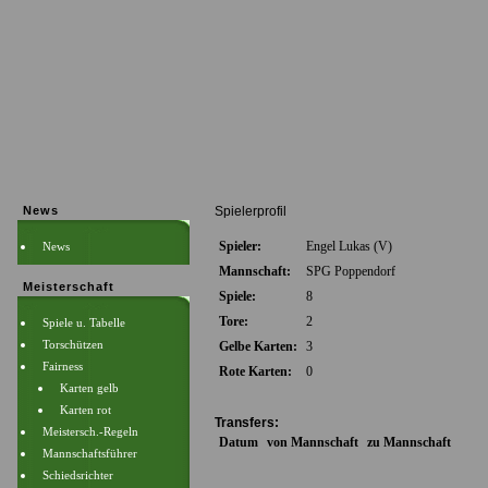
News
Spielerprofil
Spieler:
Engel Lukas (V)
News
Mannschaft:
SPG Poppendorf
Meisterschaft
Spiele:
8
Tore:
2
Spiele u. Tabelle
Torschützen
Gelbe Karten:
3
Fairness
Rote Karten:
0
Karten gelb
Karten rot
Transfers:
Meistersch.-Regeln
Datum
von Mannschaft
zu Mannschaft
Mannschaftsführer
Schiedsrichter