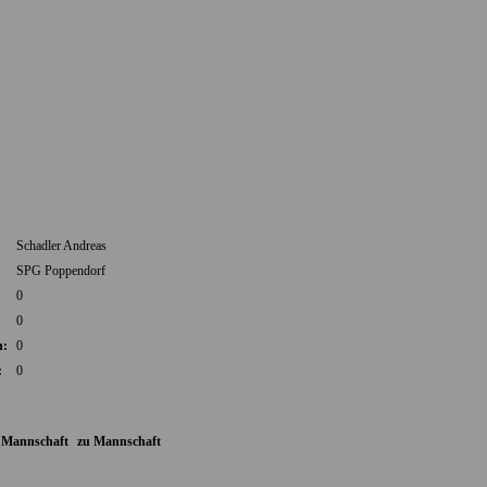
Schadler Andreas
:
SPG Poppendorf
0
0
n:
0
:
0
 Mannschaft
zu Mannschaft