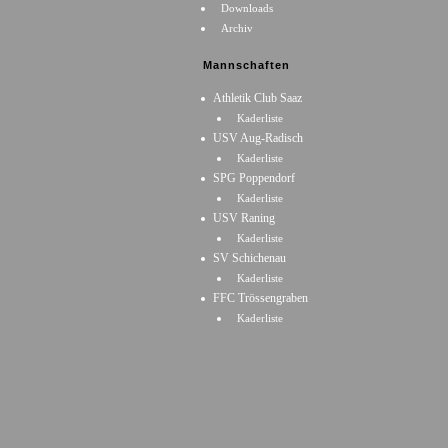
Downloads
Archiv
Mannschaften
Athletik Club Saaz
Kaderliste
USV Aug-Radisch
Kaderliste
SPG Poppendorf
Kaderliste
USV Raning
Kaderliste
SV Schichenau
Kaderliste
FFC Trössengraben
Kaderliste