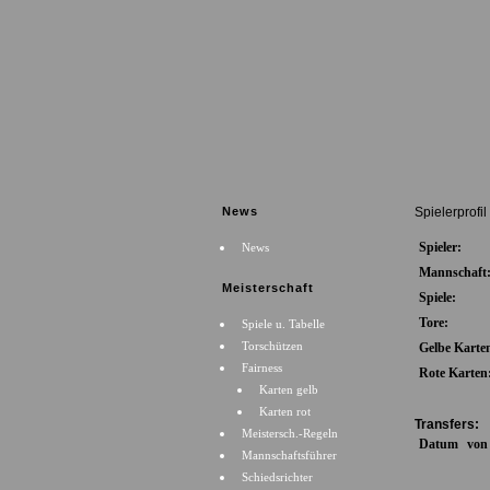
News
Spielerprofil
Spieler:
News
Mannschaft
Meisterschaft
Spiele:
Tore:
Spiele u. Tabelle
Torschützen
Gelbe Karte
Fairness
Rote Karten
Karten gelb
Karten rot
Transfers:
Meistersch.-Regeln
Datum
von
Mannschaftsführer
Schiedsrichter